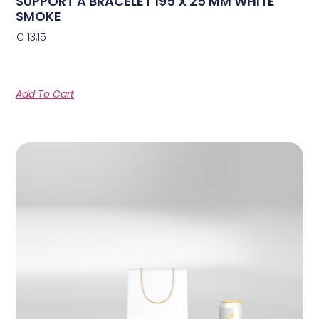
SUPPORT A BRACELET 195 X 25 MM WHITE
SMOKE
€
13,15
Add To Cart